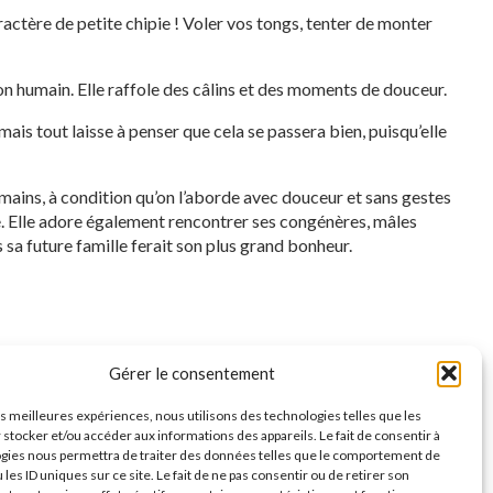
ractère de petite chipie ! Voler vos tongs, tenter de monter
n humain. Elle raffole des câlins et des moments de douceur.
ais tout laisse à penser que cela se passera bien, puisqu’elle
umains, à condition qu’on l’aborde avec douceur et sans gestes
ive. Elle adore également rencontrer ses congénères, mâles
sa future famille ferait son plus grand bonheur.
Gérer le consentement
Nelya (FA
Nava
♀️
Nysko
♂️
les meilleures expériences, nous utilisons des technologies telles que les
🇫🇷)
♀️
Adoptée
 stocker et/ou accéder aux informations des appareils. Le fait de consentir à
Réservé
gies nous permettra de traiter des données telles que le comportement de
 les ID uniques sur ce site. Le fait de ne pas consentir ou de retirer son