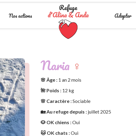
Refuge
d'Alina & Anda
Nos actions
Adopter
Naria
♀️
🌸 Âge :
1 an 2 mois
🌺 Poids :
12 kg
🌸 Caractère :
Sociable
🏡 Au refuge depuis :
juillet 2025
🐶 OK chiens :
Oui
🐱 OK chats :
Oui