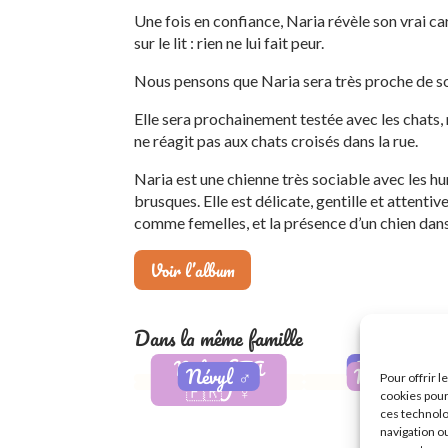
Une fois en confiance, Naria révèle son vrai ca
sur le lit : rien ne lui fait peur.
Nous pensons que Naria sera très proche de so
Elle sera prochainement testée avec les chats, m
ne réagit pas aux chats croisés dans la rue.
Naria est une chienne très sociable avec les h
brusques. Elle est délicate, gentille et attent
comme femelles, et la présence d’un chien dans 
Voir l’album
Dans la même famille
Nylae (FA
Nyron
♂️
Névyl
♂️
Nanali
♀️
Pour offrir 
🇫🇷)
♀️
Réservé
cookies pour
Adopté
Adoptée
ces technolo
navigation ou