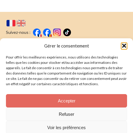
Suivez-nous :
Faire un don
Nous écrire
Gérer le consentement
Pour offrir les meilleures expériences, nous utilisons des technologies
Newsletter
telles que les cookies pour stocker et/ou accéder aux informations des
appareils. Le fait de consentir à ces technologies nous permettra de traiter
Souscrire
E-mail* :
des données telles que le comportement de navigation ou les ID uniques sur
ce site. Le fait de ne pas consentir ou de retirer son consentement peut avoir
J'ai lu & j'accepte la
politique de confidentalité
un effet négatif sur certaines caractéristiques et fonctions.
Présentation
Accepter
Nos actions
Refuser
Nous aider
Voir les préférences
Foire aux Questions