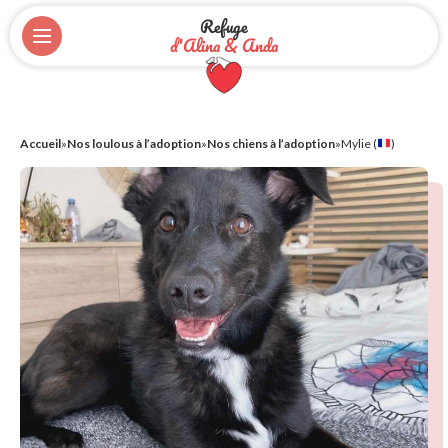
Refuge
d'Alina & Anda
Accueil
»
Nos loulous à l’adoption
»
Nos chiens à l’adoption
»
Mylie (
)