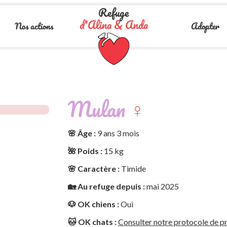
Refuge
d'Alina & Anda
Nos actions
Adopter
Mulan
♀️
🌸 Âge :
9 ans 3 mois
🌺 Poids :
15 kg
🌸 Caractère :
Timide
🏡 Au refuge depuis :
mai 2025
🐶 OK chiens :
Oui
🐱 OK chats :
Consulter notre protocole de pr