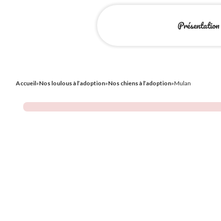
Présentation
Accueil
»
Nos loulous à l’adoption
»
Nos chiens à l’adoption
»
Mulan