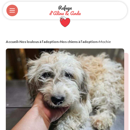
Refuge
d'Alina & Anda
Accueil
»
Nos loulous à l’adoption
»
Nos chiens à l’adoption
»
Mochie