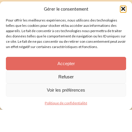
Faire un don
Nous écrire
Gérer le consentement
Pour offrir les meilleures expériences, nous utilisons des technologies
Newsletter
telles que les cookies pour stocker et/ou accéder aux informations des
appareils. Le fait de consentir à ces technologies nous permettra de traiter
Souscrire
E-mail* :
des données telles que le comportement de navigation ou les ID uniques sur
ce site. Le fait de ne pas consentir ou de retirer son consentement peut avoir
J'ai lu & j'accepte la
politique de confidentalité
un effet négatif sur certaines caractéristiques et fonctions.
Présentation
Accepter
Nos actions
Refuser
Nous aider
Voir les préférences
Foire aux Questions
Politique de confidentialité
Politique de confidentialité
Mentions légales