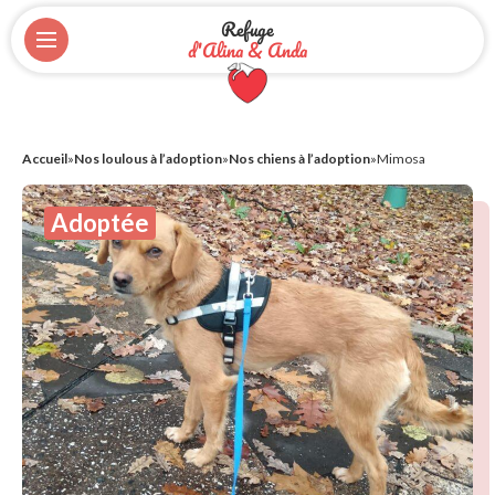
Refuge
d'Alina & Anda
Accueil
»
Nos loulous à l’adoption
»
Nos chiens à l’adoption
»
Mimosa
Adoptée