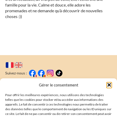
famille pour la vie. Calme et douce, elle adore les
promenades et ne demande qu’à découvrir de nouvelles
choses :))
Suivez-nous :
Faire un don
Nous écrire
Gérer le consentement
Pour offrir les meilleures expériences, nous utilisons des technologies
Newsletter
telles que les cookies pour stocker et/ou accéder aux informations des
appareils. Le fait de consentir à ces technologies nous permettra de traiter
Souscrire
E-mail* :
des données telles que le comportement de navigation ou les ID uniques sur
ce site. Le fait de ne pas consentir ou de retirer son consentement peut avoir