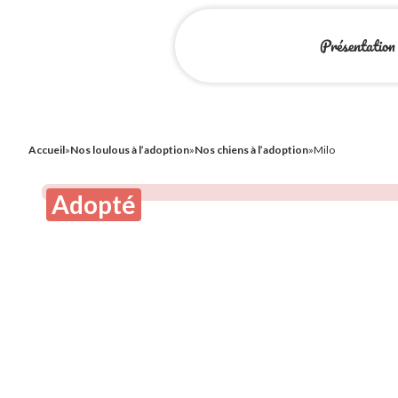
Présentation
Accueil
»
Nos loulous à l’adoption
»
Nos chiens à l’adoption
»
Milo
Adopté