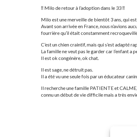
‼️ Milo de retour à l’adoption dans le 33 ‼️
Milo est une merveille de bientôt 3 ans, qui est
Avant son arrivée en France, nous n’avions aucu
fourrière qu’il était constamment recroquevillé 
C’est un chien craintif, mais qui s’est adapté r
La famille ne veut pas le garder car l’enfant a pe
Il est ok congénère, ok chat.
Il est sage, ne détruit pas.
Il a été vu une seule fois par un éducateur cani
Il recherche une famille PATIENTE et CALME, qui
connu un début de vie difficile mais a très envi