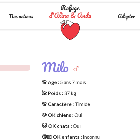
Refuge
d'Alina & Anda
Nos actions
Adopter
Milo
♂️
🌸 Âge :
5 ans 7 mois
🌺 Poids :
37 kg
🌸 Caractère :
Timide
🐶 OK chiens :
Oui
🐱 OK chats :
Oui
🧒🏻 OK enfants :
Inconnu