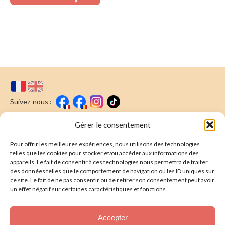
Suivez-nous :
Faire un don
Nous écrire
Gérer le consentement
Pour offrir les meilleures expériences, nous utilisons des technologies
Newsletter
telles que les cookies pour stocker et/ou accéder aux informations des
appareils. Le fait de consentir à ces technologies nous permettra de traiter
Souscrire
E-mail* :
des données telles que le comportement de navigation ou les ID uniques sur
ce site. Le fait de ne pas consentir ou de retirer son consentement peut avoir
J'ai lu & j'accepte la
politique de confidentalité
un effet négatif sur certaines caractéristiques et fonctions.
Présentation
Accepter
Nos actions