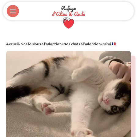
Refuge
d'Alina & Anda
Accueil
»
Nos loulous à l’adoption
»
Nos chats à l’adoption
»
Mimi