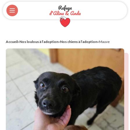
Refuge
d'Alina & Anda
Accueil
»
Nos loulous à l’adoption
»
Nos chiens à l’adoption
»
Mauve