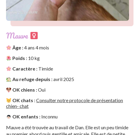
Mauve
Âge :
4 ans 4 mois
Poids :
10 kg
Caractère :
Timide
Au refuge depuis :
avril 2025
OK chiens :
Oui
OK chats :
Consulter notre protocole de présentation
chien- chat
OK enfants :
Inconnu
Mauve a été trouvée au travail de Dan. Elle est un peu timide
au premier abord puis gentille et amicale. Elle est de petite