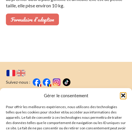
taille, elle pèse environ 10 kg.
Formulaire d’adoption
Suivez-nous :
Faire un don
Nous écrire
Gérer le consentement
Pour offrir les meilleures expériences, nous utilisons des technologies
Newsletter
telles que les cookies pour stocker et/ou accéder aux informations des
appareils. Le fait de consentir à ces technologies nous permettra de traiter
Souscrire
E-mail* :
des données telles que le comportement de navigation ou les ID uniques sur
ce site. Le fait de ne pas consentir ou de retirer son consentement peut avoir