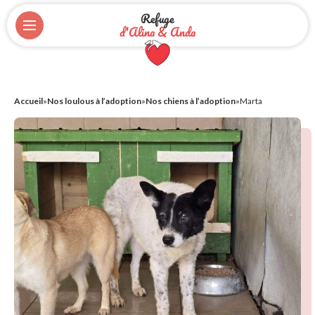
Refuge
d'Alina & Anda
Accueil
»
Nos loulous à l’adoption
»
Nos chiens à l’adoption
»
Marta