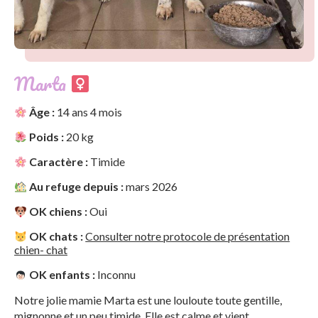
Marta
Âge :
14 ans 4 mois
Poids :
20 kg
Caractère :
Timide
Au refuge depuis :
mars 2026
OK chiens :
Oui
OK chats :
Consulter notre protocole de présentation
chien- chat
OK enfants :
Inconnu
Notre jolie mamie Marta est une louloute toute gentille,
mignonne et un peu timide. Elle est calme et vient