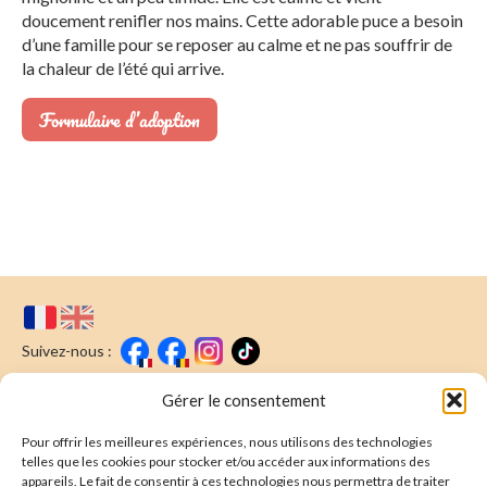
doucement renifler nos mains. Cette adorable puce a besoin
d’une famille pour se reposer au calme et ne pas souffrir de
la chaleur de l’été qui arrive.
Formulaire d’adoption
Suivez-nous :
Faire un don
Nous écrire
Gérer le consentement
Pour offrir les meilleures expériences, nous utilisons des technologies
Newsletter
telles que les cookies pour stocker et/ou accéder aux informations des
appareils. Le fait de consentir à ces technologies nous permettra de traiter