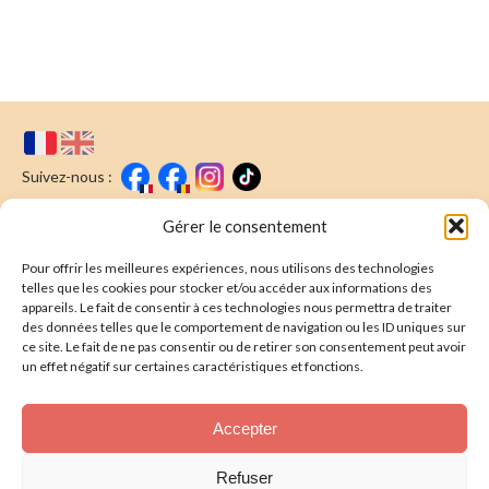
Suivez-nous :
Faire un don
Nous écrire
Gérer le consentement
Pour offrir les meilleures expériences, nous utilisons des technologies
Newsletter
telles que les cookies pour stocker et/ou accéder aux informations des
appareils. Le fait de consentir à ces technologies nous permettra de traiter
Souscrire
E-mail* :
des données telles que le comportement de navigation ou les ID uniques sur
ce site. Le fait de ne pas consentir ou de retirer son consentement peut avoir
J'ai lu & j'accepte la
politique de confidentalité
un effet négatif sur certaines caractéristiques et fonctions.
Présentation
Accepter
Nos actions
Refuser
Nous aider