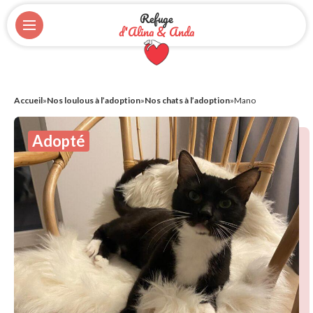
Refuge
d'Alina & Anda
Accueil
»
Nos loulous à l’adoption
»
Nos chats à l’adoption
»
Mano
Adopté