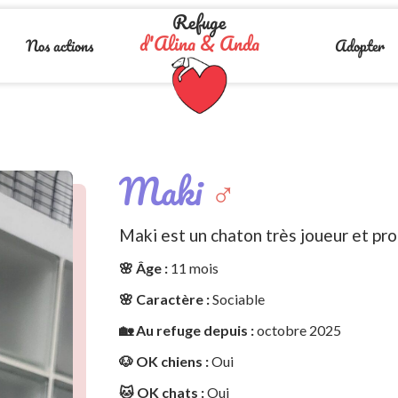
Refuge
d'Alina & Anda
Nos actions
Adopter
Maki
♂️
Maki est un chaton très joueur et pr
🌸 Âge :
11 mois
🌸 Caractère :
Sociable
🏡 Au refuge depuis :
octobre 2025
🐶 OK chiens :
Oui
🐱 OK chats :
Oui