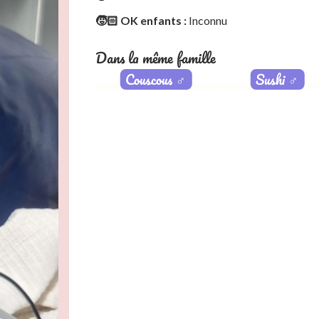
🧒🏻 OK enfants :
Inconnu
Dans la même famille
Couscous
♂️
Sushi
♂️
Adopté
Adopté