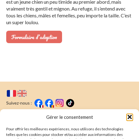
est un jeune chien un peu timide au premier abord, mais
vraiment très gentil et mignon. Au refuge, il s’entend avec
tous les chiens, mâles et femelles, peu importe la taille. C’est
un super loulou.
Formulaire d’adoption
Suivez-nous :
Faire un don
Nous écrire
Gérer le consentement
Pour offrir les meilleures expériences, nous utilisons des technologies
Newsletter
telles que les cookies pour stocker et/ou accéder aux informations des