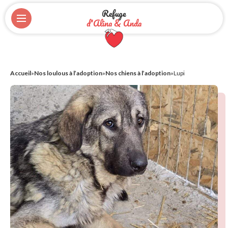
Refuge
d'Alina & Anda
Accueil
»
Nos loulous à l’adoption
»
Nos chiens à l’adoption
»
Lupi