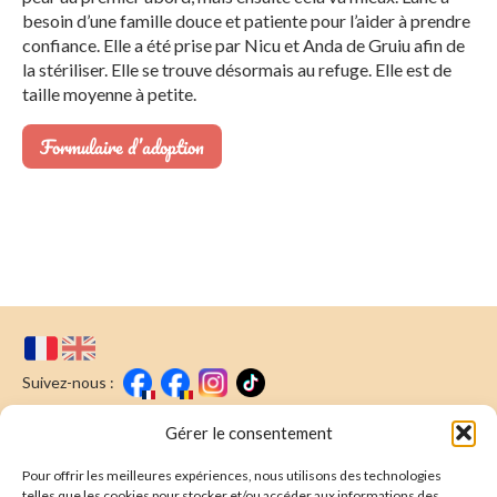
besoin d’une famille douce et patiente pour l’aider à prendre
confiance. Elle a été prise par Nicu et Anda de Gruiu afin de
la stériliser. Elle se trouve désormais au refuge. Elle est de
taille moyenne à petite.
Formulaire d’adoption
Suivez-nous :
Faire un don
Nous écrire
Gérer le consentement
Pour offrir les meilleures expériences, nous utilisons des technologies
Newsletter
telles que les cookies pour stocker et/ou accéder aux informations des