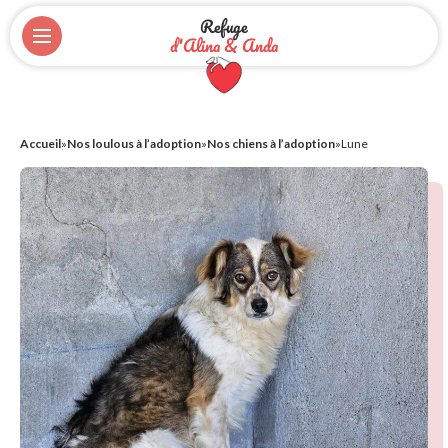
Refuge
d'Alina & Anda
Accueil
»
Nos loulous à l’adoption
»
Nos chiens à l’adoption
»
Lune