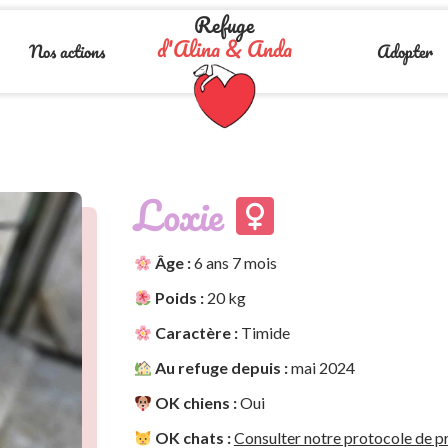
Refuge
d'Alina & Anda
Nos actions
Adopter
Loxie
Âge :
6 ans 7 mois
Poids :
20 kg
Caractère :
Timide
Au refuge depuis :
mai 2024
OK chiens :
Oui
OK chats :
Consulter notre protocole de pr