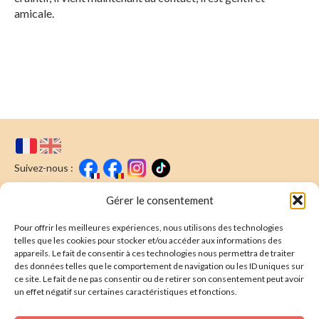
amicale.
Suivez-nous :
Faire un don
Nous écrire
Gérer le consentement
Pour offrir les meilleures expériences, nous utilisons des technologies
Newsletter
telles que les cookies pour stocker et/ou accéder aux informations des
appareils. Le fait de consentir à ces technologies nous permettra de traiter
Souscrire
E-mail* :
des données telles que le comportement de navigation ou les ID uniques sur
ce site. Le fait de ne pas consentir ou de retirer son consentement peut avoir
J'ai lu & j'accepte la
politique de confidentalité
un effet négatif sur certaines caractéristiques et fonctions.
Présentation