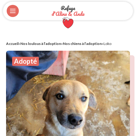
Refuge
d'Alina & Anda
Accueil
»
Nos loulous à l’adoption
»
Nos chiens à l’adoption
»
Loko
Adopté