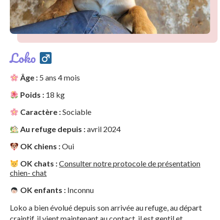
Loko
Âge :
5 ans 4 mois
Poids :
18 kg
Caractère :
Sociable
Au refuge depuis :
avril 2024
OK chiens :
Oui
OK chats :
Consulter notre protocole de présentation
chien- chat
OK enfants :
Inconnu
Loko a bien évolué depuis son arrivée au refuge, au départ
craintif, il vient maintenant au contact, il est gentil et