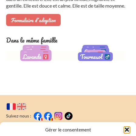
gentille. Elle est douce et calme. Elle est de taille moyenne.
Formulaire d’adoption
Dans la même famille
Tulipe
Lotus
Flora
Cactus
Jasmine
Iris
Lavande
Tournesol
Adoptée
Adoptée
Adopté
Adoptée
Adoptée
Adoptée
Suivez-nous :
Faire un don
Nous écrire
Gérer le consentement