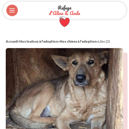
Refuge
d'Alina & Anda
Accueil
»
Nos loulous à l’adoption
»
Nos chiens à l’adoption
»
Lilas (2)