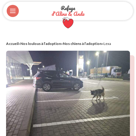
Refuge
d'Alina & Anda
Accueil
»
Nos loulous à l’adoption
»
Nos chiens à l’adoption
»
Lexa