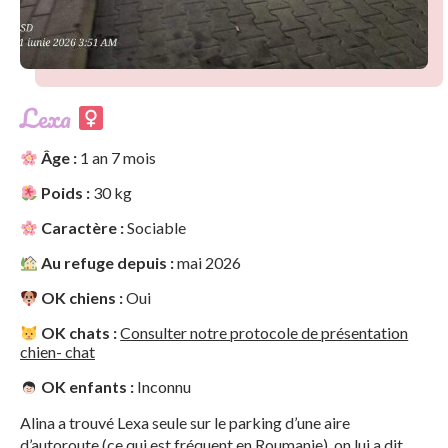
Lexa
Âge :
1 an 7 mois
Poids :
30 kg
Caractère :
Sociable
Au refuge depuis :
mai 2026
OK chiens :
Oui
OK chats :
Consulter notre protocole de présentation
chien- chat
OK enfants :
Inconnu
Alina a trouvé Lexa seule sur le parking d’une aire
d’autoroute (ce qui est fréquent en Roumanie), on lui a dit