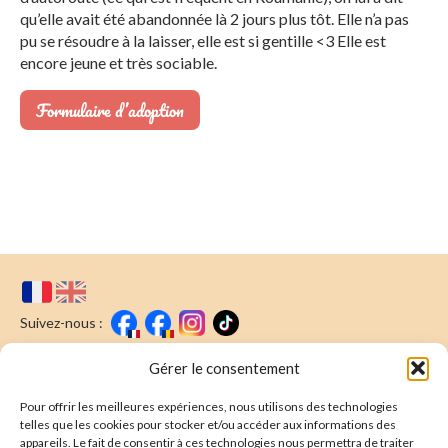
qu’elle avait été abandonnée là 2 jours plus tôt. Elle n’a pas
pu se résoudre à la laisser, elle est si gentille <3 Elle est
encore jeune et très sociable.
Formulaire d’adoption
Suivez-nous :
Faire un don
Nous écrire
Gérer le consentement
Pour offrir les meilleures expériences, nous utilisons des technologies
Newsletter
telles que les cookies pour stocker et/ou accéder aux informations des
appareils. Le fait de consentir à ces technologies nous permettra de traiter