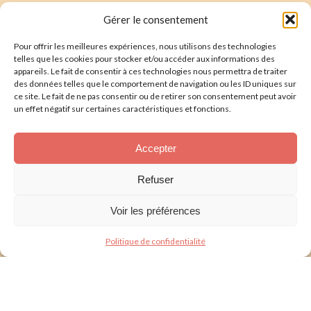
Faire un don
Nous écrire
Gérer le consentement
Pour offrir les meilleures expériences, nous utilisons des technologies
Newsletter
telles que les cookies pour stocker et/ou accéder aux informations des
appareils. Le fait de consentir à ces technologies nous permettra de traiter
Souscrire
E-mail* :
des données telles que le comportement de navigation ou les ID uniques sur
ce site. Le fait de ne pas consentir ou de retirer son consentement peut avoir
J'ai lu & j'accepte la
politique de confidentalité
un effet négatif sur certaines caractéristiques et fonctions.
Présentation
Accepter
Nos actions
Refuser
Nous aider
Voir les préférences
Foire aux Questions
Politique de confidentialité
Politique de confidentialité
Mentions légales