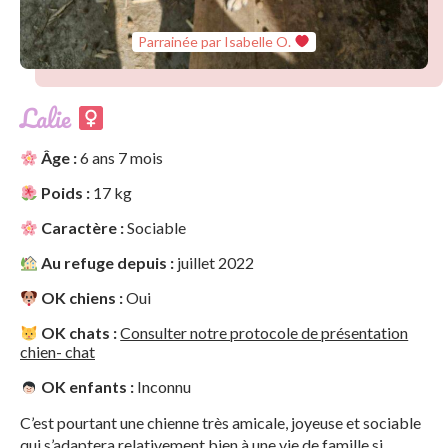
Parrainée par Isabelle O.
Lalie
Âge :
6 ans 7 mois
Poids :
17 kg
Caractère :
Sociable
Au refuge depuis :
juillet 2022
OK chiens :
Oui
OK chats :
Consulter notre protocole de présentation
chien- chat
OK enfants :
Inconnu
C’est pourtant une chienne très amicale, joyeuse et sociable
qui s’adaptera relativement bien à une vie de famille si