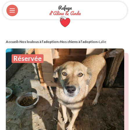
Refuge
d'Alina & Anda
Accueil
»
Nos loulous à l’adoption
»
Nos chiens à l’adoption
»
Lalie
Réservée