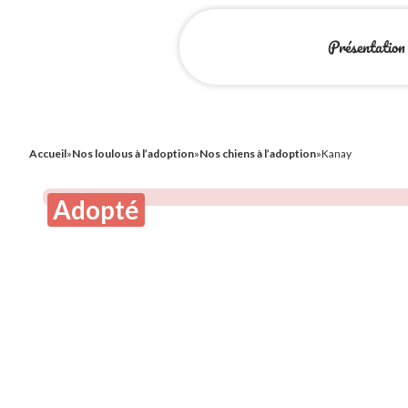
Présentation
Accueil
»
Nos loulous à l’adoption
»
Nos chiens à l’adoption
»
Kanay
Adopté