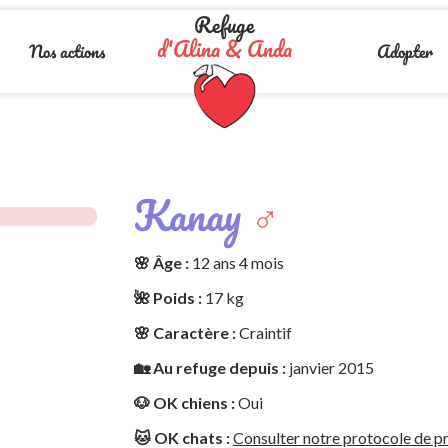
Refuge
d'Alina & Anda
Nos actions
Adopter
Kanay
♂️
🌸 Âge :
12 ans 4 mois
🌺 Poids :
17 kg
🌸 Caractère :
Craintif
🏡 Au refuge depuis :
janvier 2015
🐶 OK chiens :
Oui
🐱 OK chats :
Consulter notre protocole de pr