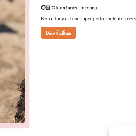
🧒🏻 OK enfants :
Inconnu
Notre Judy est une super petite louloute, très
Voir l’album