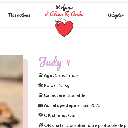
Refuge
d'Alina & Anda
Nos actions
Adopter
Judy
♀️
🌸 Âge :
5 ans 7 mois
🌺 Poids :
15 kg
🌸 Caractère :
Sociable
🏡 Au refuge depuis :
juin 2025
🐶 OK chiens :
Oui
🐱 OK chats :
Consulter notre protocole de pr