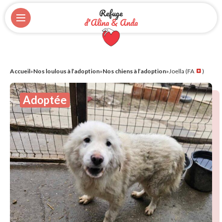
Refuge
d'Alina & Anda
Accueil
»
Nos loulous à l’adoption
»
Nos chiens à l’adoption
»
Joella (FA
)
Adoptée