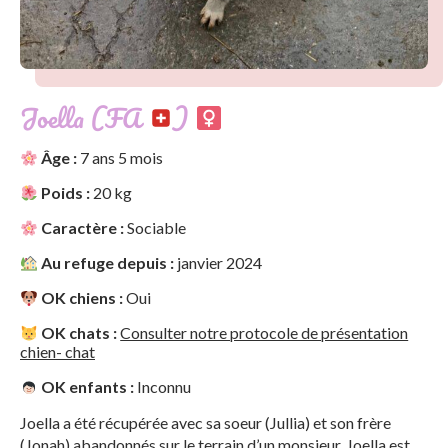
Joella (FA
)
Âge :
7 ans 5 mois
Poids :
20 kg
Caractère :
Sociable
Au refuge depuis :
janvier 2024
OK chiens :
Oui
OK chats :
Consulter notre protocole de présentation
chien- chat
OK enfants :
Inconnu
Joella a été récupérée avec sa soeur (Jullia) et son frère
(Jonah) abandonnés sur le terrain d’un monsieur. Joella est