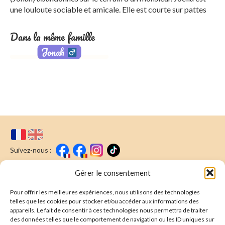
une louloute sociable et amicale. Elle est courte sur pattes
Dans la même famille
Jonah
Suivez-nous :
Faire un don
Nous écrire
Gérer le consentement
Pour offrir les meilleures expériences, nous utilisons des technologies
Newsletter
telles que les cookies pour stocker et/ou accéder aux informations des
appareils. Le fait de consentir à ces technologies nous permettra de traiter
Souscrire
E-mail* :
des données telles que le comportement de navigation ou les ID uniques sur