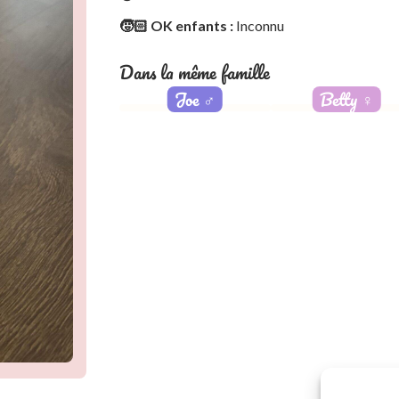
🧒🏻 OK enfants :
Inconnu
Dans la même famille
Joe
♂️
Betty
♀️
Adopté
Adoptée