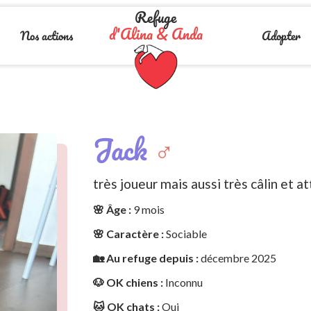
Refuge
d'Alina & Anda
Nos actions
Adopter
Jack
♂️
très joueur mais aussi très câlin et a
🌸 Âge :
9 mois
🌸 Caractère :
Sociable
🏡 Au refuge depuis :
décembre 2025
🐶 OK chiens :
Inconnu
🐱 OK chats :
Oui