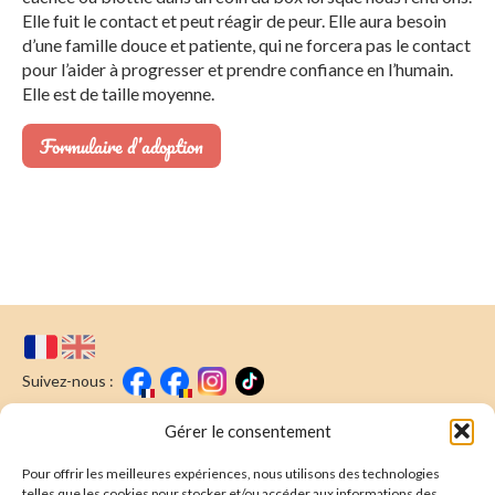
Elle fuit le contact et peut réagir de peur. Elle aura besoin
d’une famille douce et patiente, qui ne forcera pas le contact
pour l’aider à progresser et prendre confiance en l’humain.
Elle est de taille moyenne.
Formulaire d’adoption
Suivez-nous :
Faire un don
Nous écrire
Gérer le consentement
Pour offrir les meilleures expériences, nous utilisons des technologies
Newsletter
telles que les cookies pour stocker et/ou accéder aux informations des