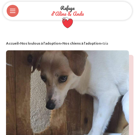
Refuge
d'Alina & Anda
Accueil
»
Nos loulous à l’adoption
»
Nos chiens à l’adoption
»
Izia