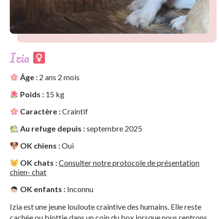
Izia
Âge :
2 ans 2 mois
Poids :
15 kg
Caractère :
Craintif
Au refuge depuis :
septembre 2025
OK chiens :
Oui
OK chats :
Consulter notre protocole de présentation
chien- chat
OK enfants :
Inconnu
Izia est une jeune louloute craintive des humains. Elle reste
cachée ou blottie dans un coin du box lorsque nous rentrons.