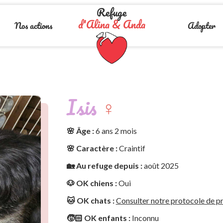
Refuge
d'Alina & Anda
Nos actions
Adopter
Isis
♀️
🌸 Âge :
6 ans 2 mois
🌸 Caractère :
Craintif
🏡 Au refuge depuis :
août 2025
🐶 OK chiens :
Oui
🐱 OK chats :
Consulter notre protocole de pr
🧒🏻 OK enfants :
Inconnu