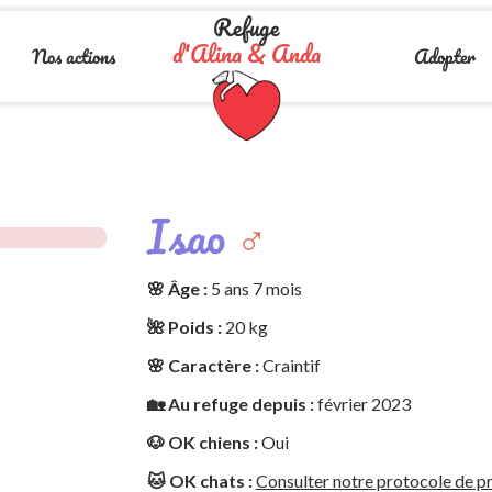
Refuge
d'Alina & Anda
Nos actions
Adopter
Isao
♂️
🌸 Âge :
5 ans 7 mois
🌺 Poids :
20 kg
🌸 Caractère :
Craintif
🏡 Au refuge depuis :
février 2023
🐶 OK chiens :
Oui
🐱 OK chats :
Consulter notre protocole de pr