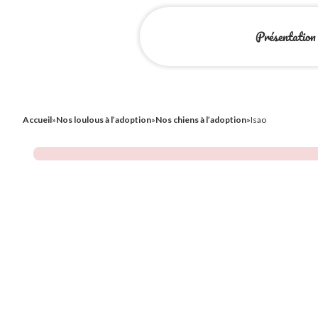
Présentation
Accueil
»
Nos loulous à l’adoption
»
Nos chiens à l’adoption
»
Isao