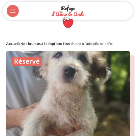
Refuge
d'Alina & Anda
Accueil
»
Nos loulous à l’adoption
»
Nos chiens à l’adoption
»
Idéfix
Réservé