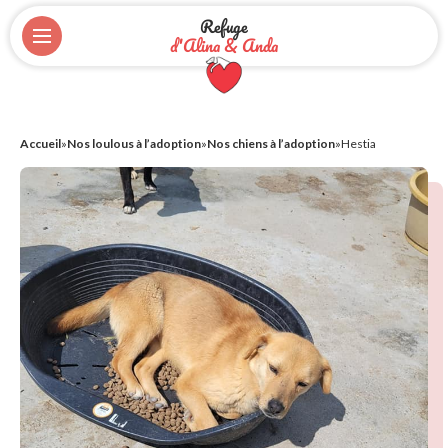
Refuge
d'Alina & Anda
Accueil
»
Nos loulous à l’adoption
»
Nos chiens à l’adoption
»
Hestia