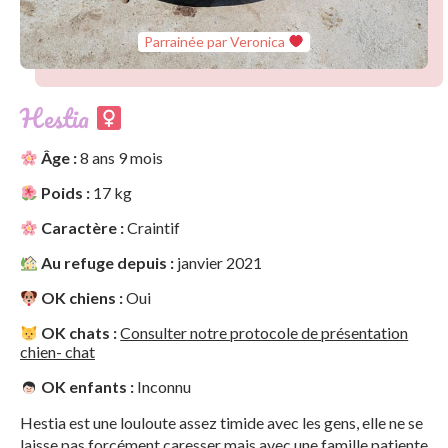
Parrainée par Veronica
Hestia
Âge :
8 ans 9 mois
Poids :
17 kg
Caractère :
Craintif
Au refuge depuis :
janvier 2021
OK chiens :
Oui
OK chats :
Consulter notre protocole de présentation
chien- chat
OK enfants :
Inconnu
Hestia est une louloute assez timide avec les gens, elle ne se
laisse pas forcément caresser mais avec une famille patiente