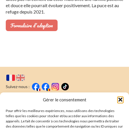
et douce elle pourrait évoluer positivement. La puce est au
refuge depuis 2021.
Formulaire d’adoption
Suivez-nous :
Faire un don
Nous écrire
Gérer le consentement
Pour offrir les meilleures expériences, nous utilisons des technologies
Newsletter
telles que les cookies pour stocker et/ou accéder aux informations des
appareils. Le fait de consentir à ces technologies nous permettra de traiter
Souscrire
E-mail* :
des données telles que le comportement de navigation ou les ID uniques sur