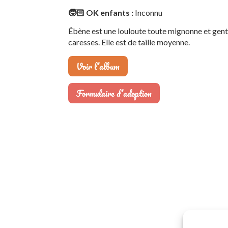
🧒🏻 OK enfants :
Inconnu
Ébène est une louloute toute mignonne et gentill
caresses. Elle est de taille moyenne.
Voir l’album
Formulaire d’adoption