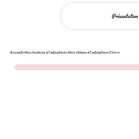
Présentation
Accueil
»
Nos loulous à l’adoption
»
Nos chiens à l’adoption
»
Ébène