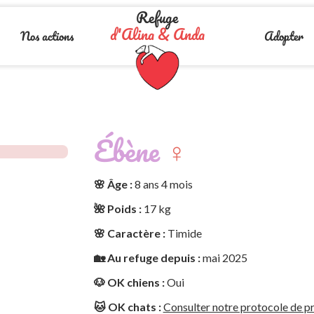
Refuge
d'Alina & Anda
Nos actions
Adopter
Ébène
♀️
🌸 Âge :
8 ans 4 mois
🌺 Poids :
17 kg
🌸 Caractère :
Timide
🏡 Au refuge depuis :
mai 2025
🐶 OK chiens :
Oui
🐱 OK chats :
Consulter notre protocole de pr