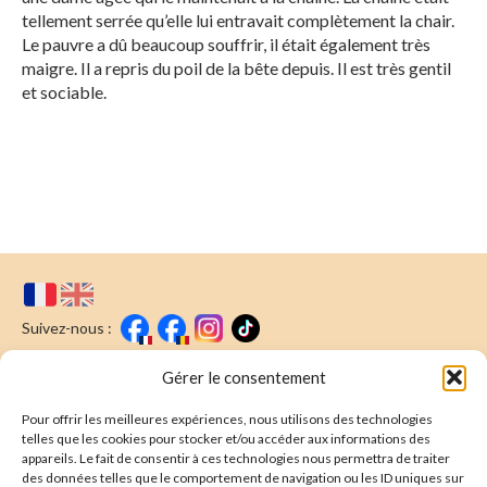
tellement serrée qu’elle lui entravait complètement la chair.
Le pauvre a dû beaucoup souffrir, il était également très
maigre. Il a repris du poil de la bête depuis. Il est très gentil
et sociable.
Suivez-nous :
Faire un don
Nous écrire
Gérer le consentement
Pour offrir les meilleures expériences, nous utilisons des technologies
Newsletter
telles que les cookies pour stocker et/ou accéder aux informations des
appareils. Le fait de consentir à ces technologies nous permettra de traiter
Souscrire
E-mail* :
des données telles que le comportement de navigation ou les ID uniques sur