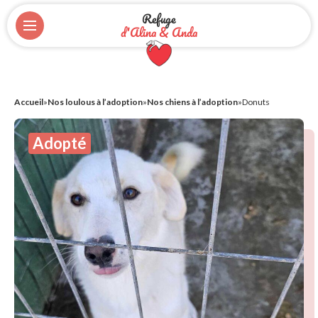
Refuge
d'Alina & Anda
Accueil
»
Nos loulous à l’adoption
»
Nos chiens à l’adoption
»
Donuts
Adopté