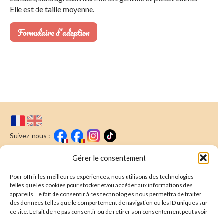
Elle est de taille moyenne.
Formulaire d’adoption
Suivez-nous :
Faire un don
Nous écrire
Gérer le consentement
Pour offrir les meilleures expériences, nous utilisons des technologies
Newsletter
telles que les cookies pour stocker et/ou accéder aux informations des
appareils. Le fait de consentir à ces technologies nous permettra de traiter
Souscrire
E-mail* :
des données telles que le comportement de navigation ou les ID uniques sur
ce site. Le fait de ne pas consentir ou de retirer son consentement peut avoir