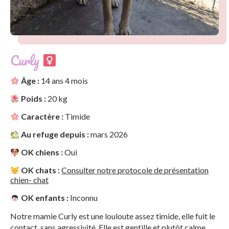
Curly
Âge :
14 ans 4 mois
Poids :
20 kg
Caractère :
Timide
Au refuge depuis :
mars 2026
OK chiens :
Oui
OK chats :
Consulter notre protocole de présentation
chien- chat
OK enfants :
Inconnu
Notre mamie Curly est une louloute assez timide, elle fuit le
contact, sans agressivité. Elle est gentille et plutôt calme.