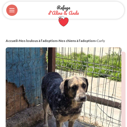
Refuge
d'Alina & Anda
Accueil
»
Nos loulous à l’adoption
»
Nos chiens à l’adoption
»
Curly