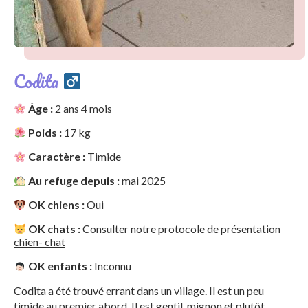
Codita
Âge :
2 ans 4 mois
Poids :
17 kg
Caractère :
Timide
Au refuge depuis :
mai 2025
OK chiens :
Oui
OK chats :
Consulter notre protocole de présentation
chien- chat
OK enfants :
Inconnu
Codita a été trouvé errant dans un village. Il est un peu
timide au premier abord. Il est gentil, mignon et plutôt