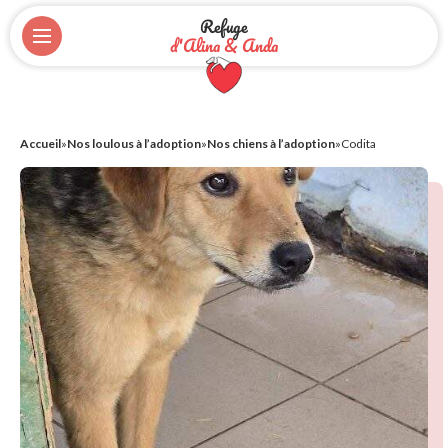
Refuge
d'Alina & Anda
Accueil
»
Nos loulous à l’adoption
»
Nos chiens à l’adoption
»
Codita