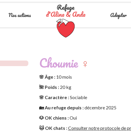
Refuge
d'Alina & Anda
Nos actions
Adopter
Choumie
♀️
🌸 Âge :
10 mois
🌺 Poids :
20 kg
🌸 Caractère :
Sociable
🏡 Au refuge depuis :
décembre 2025
🐶 OK chiens :
Oui
🐱 OK chats :
Consulter notre protocole de pr