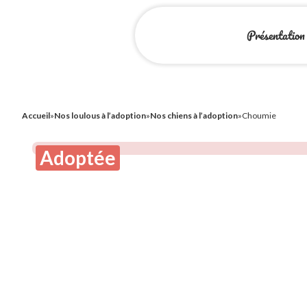
Présentation
Accueil
»
Nos loulous à l’adoption
»
Nos chiens à l’adoption
»
Choumie
Adoptée