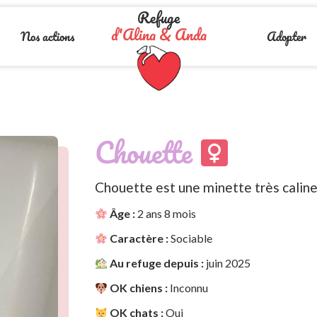
Refuge
d'Alina & Anda
Nos actions
Adopter
Chouette
Chouette est une minette très calin
Âge :
2 ans 8 mois
Caractère :
Sociable
Au refuge depuis :
juin 2025
OK chiens :
Inconnu
OK chats :
Oui