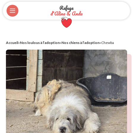
Refuge
d'Alina & Anda
Accueil
»
Nos loulous à l’adoption
»
Nos chiens à l’adoption
»
Chewba