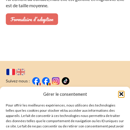
est de taille moyenne.
Formulaire d’adoption
Suivez-nous :
Faire un don
Nous écrire
Gérer le consentement
Pour offrir les meilleures expériences, nous utilisons des technologies
Newsletter
telles que les cookies pour stocker et/ou accéder aux informations des
appareils. Le fait de consentir à ces technologies nous permettra de traiter
Souscrire
E-mail* :
des données telles que le comportement de navigation ou les ID uniques sur
ce site. Le fait de ne pas consentir ou de retirer son consentement peut avoir