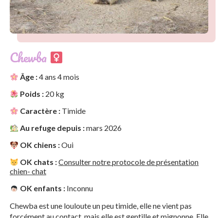
Chewba
Âge :
4 ans 4 mois
Poids :
20 kg
Caractère :
Timide
Au refuge depuis :
mars 2026
OK chiens :
Oui
OK chats :
Consulter notre protocole de présentation
chien- chat
OK enfants :
Inconnu
Chewba est une louloute un peu timide, elle ne vient pas
forcément au contact, mais elle est gentille et mignonne. Elle