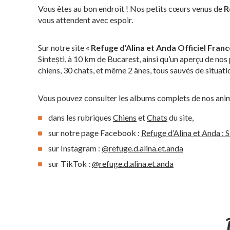
Vous êtes au bon endroit ! Nos petits cœurs venus de
R
vous attendent avec espoir.
Sur notre site «
Refuge d’Alina et Anda Officiel Franc
Sintești, à 10 km de Bucarest, ainsi qu’un aperçu de nos
chiens, 30 chats, et même 2 ânes, tous sauvés de situatio
Vous pouvez consulter les albums complets de nos ani
dans les rubriques
Chiens
et
Chats
du site,
sur notre page Facebook :
Refuge d’Alina et Anda :
sur Instagram :
@refuge.d.alina.et.anda
sur TikTok :
@refuge.d.alina.et.anda