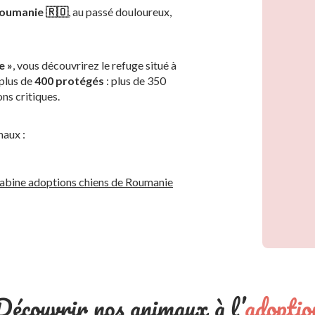
oumanie 🇷🇴
, au passé douloureux,
e »
, vous découvrirez le refuge situé à
 plus de
400 protégés
: plus de 350
ns critiques.
maux :
 Sabine adoptions chiens de Roumanie
Découvrir nos animaux à l’
adoptio