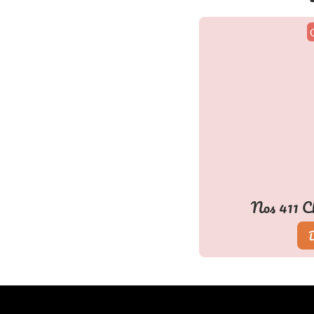
Nos
411
Ch
D