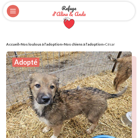
Refuge
d'Alina & Anda
Accueil
»
Nos loulous à l’adoption
»
Nos chiens à l’adoption
»
César
Adopté