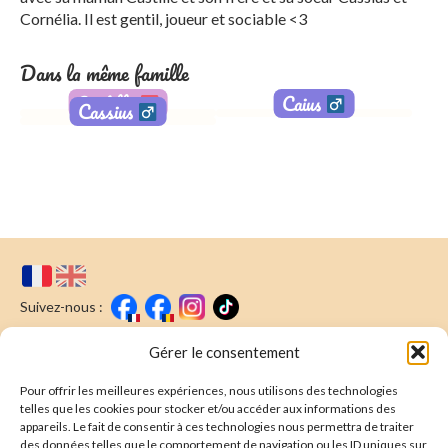
Cornélia. Il est gentil, joueur et sociable <3
Dans la même famille
Castille
Caius
Cassius
Adopté
Adopté
Suivez-nous :
Faire un don
Nous écrire
Gérer le consentement
Pour offrir les meilleures expériences, nous utilisons des technologies
Newsletter
telles que les cookies pour stocker et/ou accéder aux informations des
appareils. Le fait de consentir à ces technologies nous permettra de traiter
Souscrire
E-mail* :
des données telles que le comportement de navigation ou les ID uniques sur