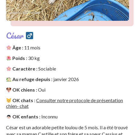
César
Âge :
11 mois
Poids :
30 kg
Caractère :
Sociable
Au refuge depuis :
janvier 2026
OK chiens :
Oui
OK chats :
Consulter notre protocole de présentation
chien- chat
OK enfants :
Inconnu
César est un adorable petite loulou de 5 mois. Il a été trouvé
avec sa maman Castille et son frère et sa soeur Cassius et