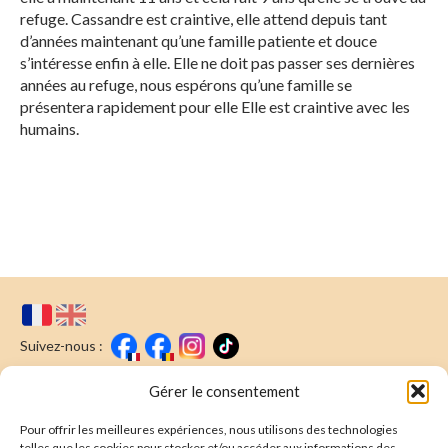
refuge. Cassandre est craintive, elle attend depuis tant
d’années maintenant qu’une famille patiente et douce
s’intéresse enfin à elle. Elle ne doit pas passer ses dernières
années au refuge, nous espérons qu’une famille se
présentera rapidement pour elle Elle est craintive avec les
humains.
Suivez-nous :
Faire un don
Nous écrire
Gérer le consentement
Pour offrir les meilleures expériences, nous utilisons des technologies
Newsletter
telles que les cookies pour stocker et/ou accéder aux informations des