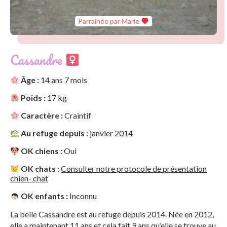
Parrainée par Marie
Cassandre
Âge :
14 ans 7 mois
Poids :
17 kg
Caractère :
Craintif
Au refuge depuis :
janvier 2014
OK chiens :
Oui
OK chats :
Consulter notre protocole de présentation
chien- chat
OK enfants :
Inconnu
La belle Cassandre est au refuge depuis 2014. Née en 2012,
elle a maintenant 11 ans et cela fait 9 ans qu’elle se trouve au