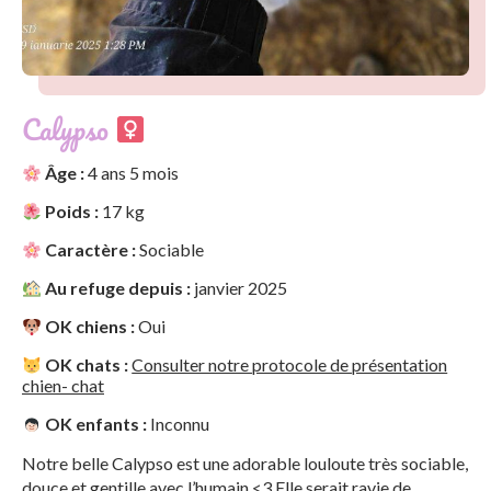
Calypso
Âge :
4 ans 5 mois
Poids :
17 kg
Caractère :
Sociable
Au refuge depuis :
janvier 2025
OK chiens :
Oui
OK chats :
Consulter notre protocole de présentation
chien- chat
OK enfants :
Inconnu
Notre belle Calypso est une adorable louloute très sociable,
douce et gentille avec l’humain <3 Elle serait ravie de