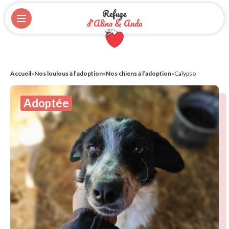
Refuge
d'Alina & Anda
Accueil
»
Nos loulous à l’adoption
»
Nos chiens à l’adoption
»
Calypso
Adoptée