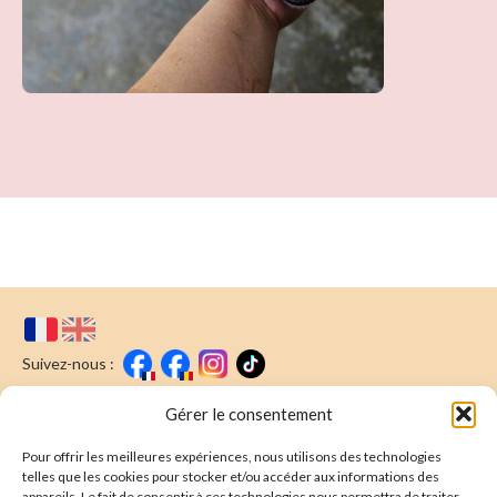
Suivez-nous :
Faire un don
Nous écrire
Gérer le consentement
Pour offrir les meilleures expériences, nous utilisons des technologies
Newsletter
telles que les cookies pour stocker et/ou accéder aux informations des
appareils. Le fait de consentir à ces technologies nous permettra de traiter