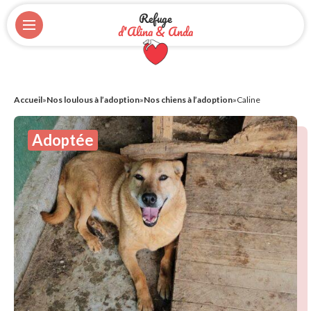
Refuge
d'Alina & Anda
Accueil
»
Nos loulous à l’adoption
»
Nos chiens à l’adoption
»
Caline
Adoptée