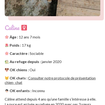
Caline
Âge :
12 ans 7 mois
Poids :
17 kg
Caractère :
Sociable
Au refuge depuis :
janvier 2020
OK chiens :
Oui
OK chats :
Consulter notre protocole de présentation
chien- chat
OK enfants :
Inconnu
Câline attend depuis 4 ans qu’une famille s’intéresse à elle.
La puce est arrivée au refuge en 2020 avec ses 3 sœurs