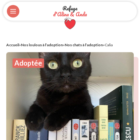
Refuge
d'Alina & Anda
Accueil
»
Nos loulous à l’adoption
»
Nos chats à l’adoption
»
Calia
Adoptée