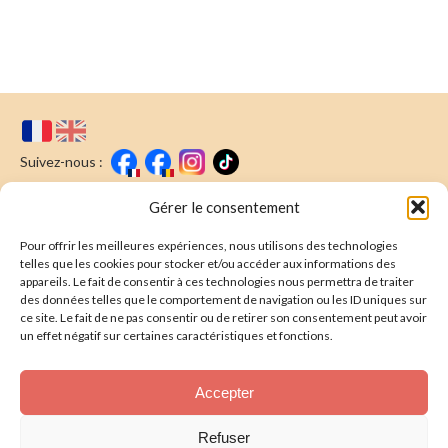
Suivez-nous :
Faire un don
Nous écrire
Gérer le consentement
Pour offrir les meilleures expériences, nous utilisons des technologies
Newsletter
telles que les cookies pour stocker et/ou accéder aux informations des
appareils. Le fait de consentir à ces technologies nous permettra de traiter
Souscrire
E-mail* :
des données telles que le comportement de navigation ou les ID uniques sur
ce site. Le fait de ne pas consentir ou de retirer son consentement peut avoir
J'ai lu & j'accepte la
politique de confidentalité
un effet négatif sur certaines caractéristiques et fonctions.
Présentation
Accepter
Nos actions
Refuser
Nous aider