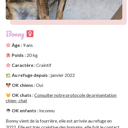
Bonny
Âge :
9 ans
Poids :
20 kg
Caractère :
Craintif
Au refuge depuis :
janvier 2022
OK chiens :
Oui
OK chats :
Consulter notre protocole de présentation
chien- chat
OK enfants :
Inconnu
Bonny vient de la fourrière, elle est arrivée au refuge en
2022. Elle est très craintive des humains, elle fuit le contact