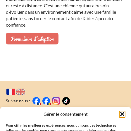
et reste à distance. C’est une chienne qui aura besoin
d’évoluer dans un environnement calme avec une famille
patiente, sans forcer le contact afin de l’aider à prendre
confiance.
Formulaire d’adoption
Suivez-nous :
Faire un don
Nous écrire
Gérer le consentement
Pour offrir les meilleures expériences, nous utilisons des technologies
Newsletter
telles que les cookies pour stocker et/ou accéder aux informations des