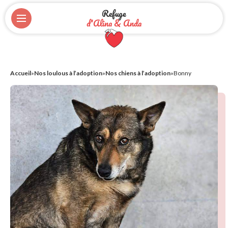
Refuge
d'Alina & Anda
Accueil
»
Nos loulous à l’adoption
»
Nos chiens à l’adoption
»
Bonny