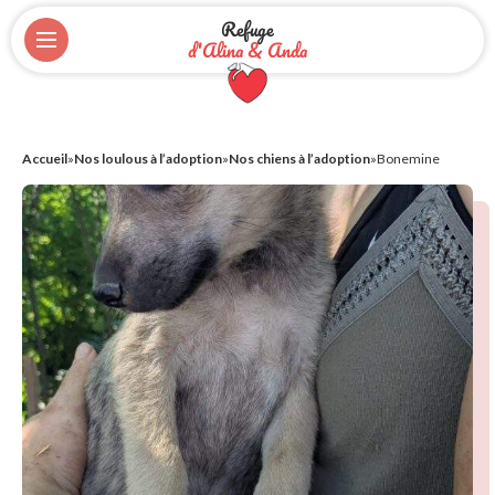
Refuge
d'Alina & Anda
Accueil
»
Nos loulous à l’adoption
»
Nos chiens à l’adoption
»
Bonemine