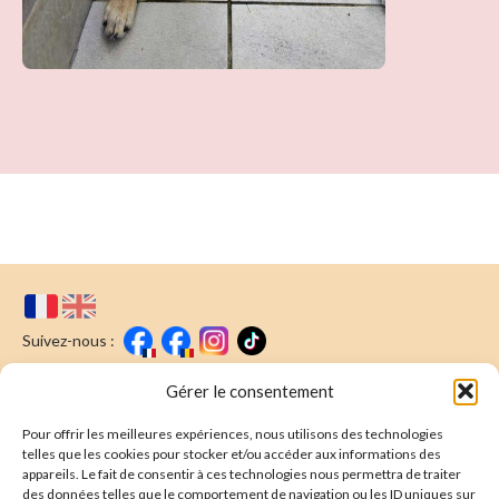
Suivez-nous :
Faire un don
Nous écrire
Gérer le consentement
Pour offrir les meilleures expériences, nous utilisons des technologies
Newsletter
telles que les cookies pour stocker et/ou accéder aux informations des
appareils. Le fait de consentir à ces technologies nous permettra de traiter
Souscrire
E-mail* :
des données telles que le comportement de navigation ou les ID uniques sur