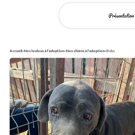
Présentation
Accueil
»
Nos loulous à l’adoption
»
Nos chiens à l’adoption
»
Bobo