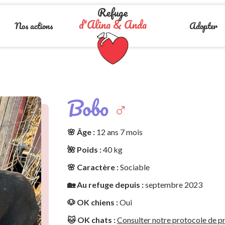
Refuge
d'Alina & Anda
Nos actions
Adopter
Bobo
♂️
🌸 Âge :
12 ans 7 mois
🌺 Poids :
40 kg
🌸 Caractère :
Sociable
🏡 Au refuge depuis :
septembre 2023
🐶 OK chiens :
Oui
🐱 OK chats :
Consulter notre protocole de pr