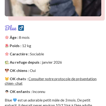
Blue
Âge :
8 mois
Poids :
12 kg
Caractère :
Sociable
Au refuge depuis :
janvier 2026
OK chiens :
Oui
OK chats :
Consulter notre protocole de présentation
chien- chat
OK enfants :
Inconnu
Blue
est un adorable petit mâle de 3 mois. De petit
gabarit, il devrait peser environ 10/13 kg à l’âge adulte.