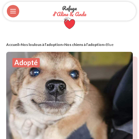
Refuge
d'Alina & Anda
Accueil
»
Nos loulous à l’adoption
»
Nos chiens à l’adoption
»
Blue
Adopté