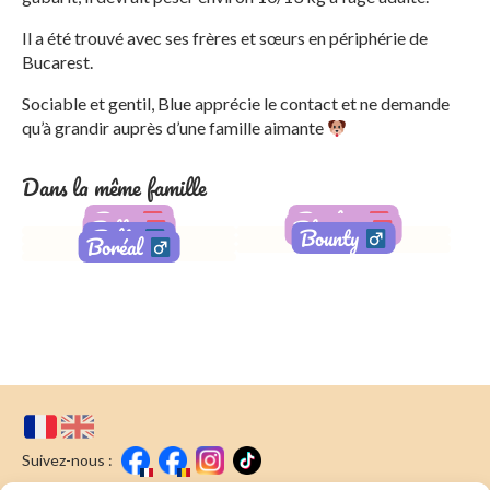
Il a été trouvé avec ses frères et sœurs en périphérie de
Bucarest.
Sociable et gentil, Blue apprécie le contact et ne demande
qu’à grandir auprès d’une famille aimante
Dans la même famille
Baya
Bambou
Belka
Blossom
Balto
Bounty
Boréal
Adoptée
Adoptée
Adoptée
Adoptée
Adopté
Adopté
Adopté
Suivez-nous :