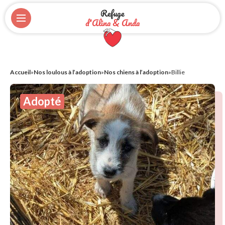
Refuge
d'Alina & Anda
Accueil
»
Nos loulous à l’adoption
»
Nos chiens à l’adoption
»
Billie
Adopté