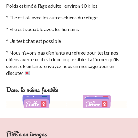
Poids estimé à l’âge adulte : environ 10 kilos
* Elle est ok avec les autres chiens du refuge
* Elle est sociable avec les humains
* Un test chat est possible
* Nous n’avons pas d’enfants au refuge pour tester nos
chiens avec eux, il est donc impossible d’affirmer qu’ils
soient ok enfants, envoyez nous un message pour en
discuter
Dans la même famille
Babar
Barbie
Balou
Beny
Bulle
Béline
Adopté
Réservée
Billie en images