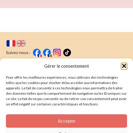
Suivez-nous :
Faire un don
Nous écrire
Gérer le consentement
Pour offrir les meilleures expériences, nous utilisons des technologies
Newsletter
telles que les cookies pour stocker et/ou accéder aux informations des
appareils. Le fait de consentir à ces technologies nous permettra de traiter
Souscrire
E-mail* :
des données telles que le comportement de navigation ou les ID uniques sur
ce site. Le fait de ne pas consentir ou de retirer son consentement peut avoir
J'ai lu & j'accepte la
politique de confidentalité
un effet négatif sur certaines caractéristiques et fonctions.
Présentation
Accepter
Nos actions