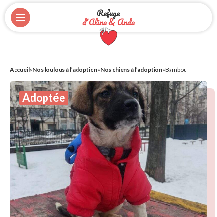
Refuge
d'Alina & Anda
Accueil
»
Nos loulous à l’adoption
»
Nos chiens à l’adoption
»
Bambou
Adoptée