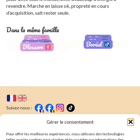
revendre. Marche en laisse ok, propreté en cours
d’acquisition, sait rester seule.
Dans la même famille
Baya
Balto
Belka
Blue
Bounty
Boréal
Blossom
Adoptée
Adopté
Adoptée
Adopté
Adopté
Adopté
Adoptée
Suivez-nous :
Faire un don
Nous écrire
Gérer le consentement
Pour offrir les meilleures expériences, nous utilisons des technologies
Newsletter
telles que les cookies pour stocker et/ou accéder aux informations des