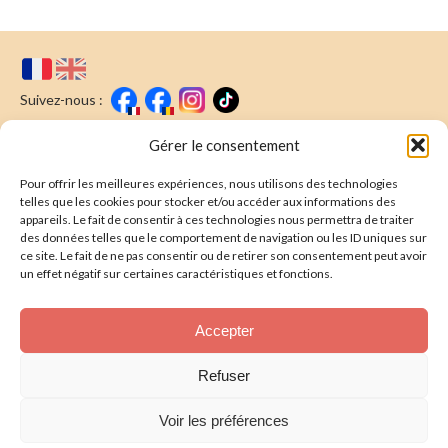
Suivez-nous :
Faire un don
Nous écrire
Gérer le consentement
Pour offrir les meilleures expériences, nous utilisons des technologies
Newsletter
telles que les cookies pour stocker et/ou accéder aux informations des
appareils. Le fait de consentir à ces technologies nous permettra de traiter
Souscrire
E-mail* :
des données telles que le comportement de navigation ou les ID uniques sur
ce site. Le fait de ne pas consentir ou de retirer son consentement peut avoir
J'ai lu & j'accepte la
politique de confidentalité
un effet négatif sur certaines caractéristiques et fonctions.
Présentation
Accepter
Nos actions
Refuser
Nous aider
Voir les préférences
Foire aux Questions