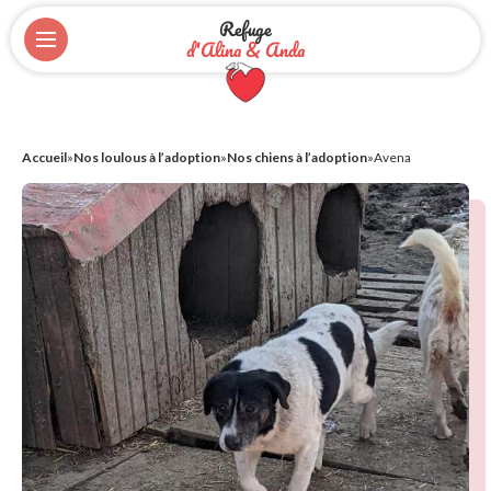
Refuge
d'Alina & Anda
Accueil
»
Nos loulous à l’adoption
»
Nos chiens à l’adoption
»
Avena