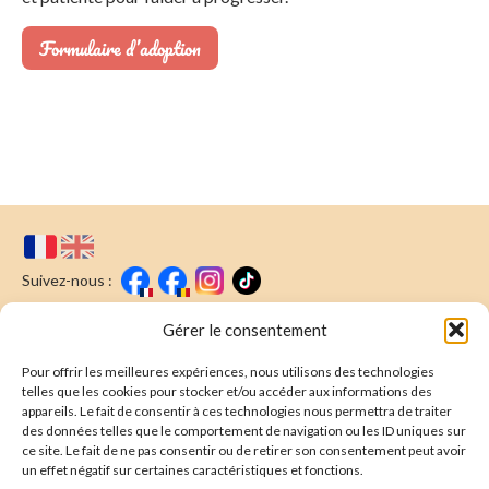
Formulaire d’adoption
Suivez-nous :
Faire un don
Nous écrire
Gérer le consentement
Pour offrir les meilleures expériences, nous utilisons des technologies
Newsletter
telles que les cookies pour stocker et/ou accéder aux informations des
appareils. Le fait de consentir à ces technologies nous permettra de traiter
Souscrire
E-mail* :
des données telles que le comportement de navigation ou les ID uniques sur
ce site. Le fait de ne pas consentir ou de retirer son consentement peut avoir
J'ai lu & j'accepte la
politique de confidentalité
un effet négatif sur certaines caractéristiques et fonctions.