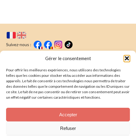
Suivez-nous :
Faire un don
Nous écrire
Gérer le consentement
Pour offrir les meilleures expériences, nous utilisons des technologies
Newsletter
telles que les cookies pour stocker et/ou accéder aux informations des
appareils. Le fait de consentir à ces technologies nous permettra de traiter
Souscrire
E-mail* :
des données telles que le comportement de navigation ou les ID uniques sur
ce site. Le fait de ne pas consentir ou de retirer son consentement peut avoir
J'ai lu & j'accepte la
politique de confidentalité
un effet négatif sur certaines caractéristiques et fonctions.
Présentation
Accepter
Nos actions
Refuser
Nous aider