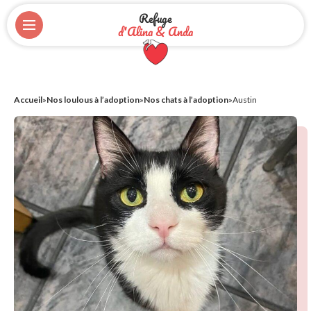
Refuge
d'Alina & Anda
Accueil
»
Nos loulous à l’adoption
»
Nos chats à l’adoption
»
Austin