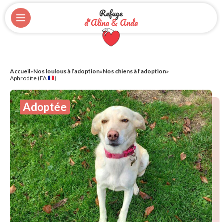
Refuge
d'Alina & Anda
Accueil
»
Nos loulous à l’adoption
»
Nos chiens à l’adoption
»
Aphrodite (FA
)
Adoptée